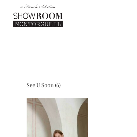
Passer
au
contenu
See U Soon (6)