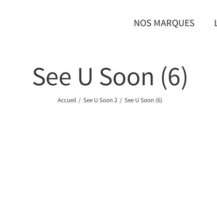
NOS MARQUES
See U Soon (6)
Accueil
/
See U Soon 2
/
See U Soon (6)