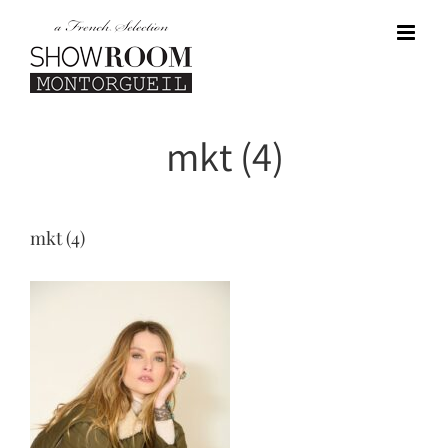
Passer
au
contenu
mkt (4)
mkt (4)