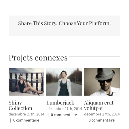
Share This Story, Choose Your Platform!
Projets connexes
Shiny
Lumberjack
Aliquam erat
Vi
Collection
volutpat
ve
décembre 27th, 2014
décembre 27th, 2014
décembre 27th, 2014
déc
|
0 commentaire
|
0 commentaire
|
0 commentaire
|
0