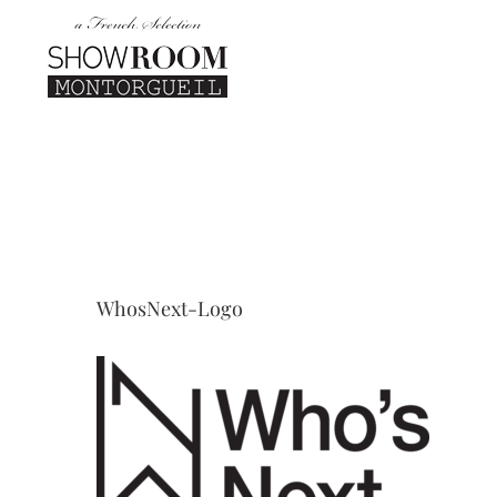
Passer
au
contenu
WhosNext-Logo